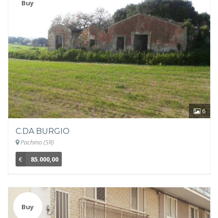
Buy
6
C.DA BURGIO
Pachino (SR)
€
85.000,00
Buy