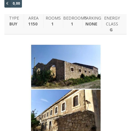
€
0,00
TYPE
AREA
ROOMS
BEDROOMS
PARKING
ENERGY
BUY
1150
1
1
NONE
CLASS
G