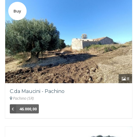
Buy
8
C.da Maucini - Pachino
Pachino (SR)
€
46.000,00