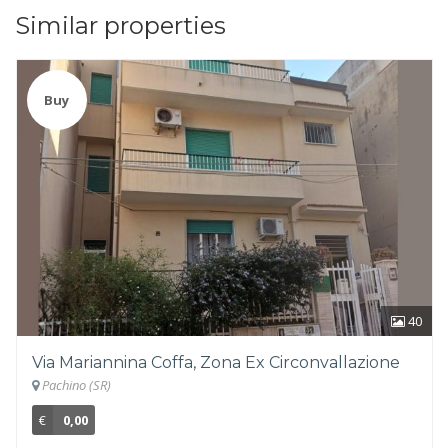
Similar properties
Buy
40
Via Mariannina Coffa, Zona Ex Circonvallazione
Pachino (SR)
€
0,00