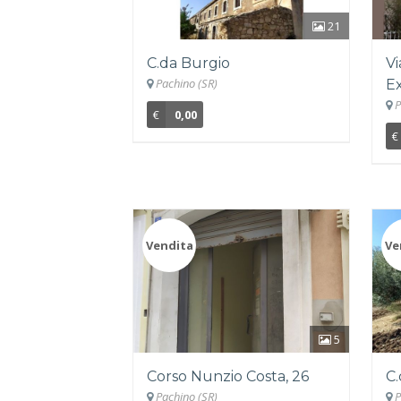
21
C.da Burgio
Vi
Pachino (SR)
Ex
P
€
0,00
€
Vendita
Ve
5
Corso Nunzio Costa, 26
C.
Pachino (SR)
P