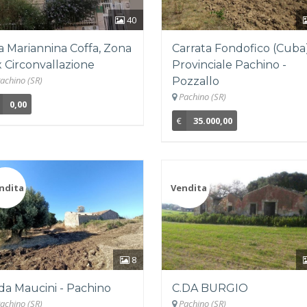
40
a Mariannina Coffa, Zona
Carrata Fondofico (Cuba
 Circonvallazione
Provinciale Pachino -
achino (SR)
Pozzallo
Pachino (SR)
0,00
€
35.000,00
ndita
Vendita
8
da Maucini - Pachino
C.DA BURGIO
achino (SR)
Pachino (SR)