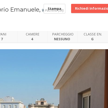
torio Emanuele,
Richiedi Informazi
Stampa
Pachino (SR)
VANI
CAMERE
PARCHEGGIO
CLASSE EN.
7
4
NESSUNO
G