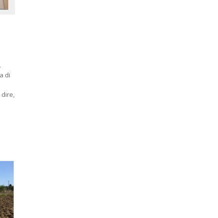
.
a di
 dire,