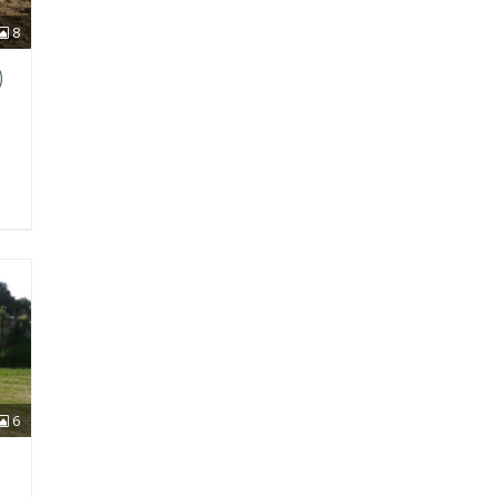
8
)
6